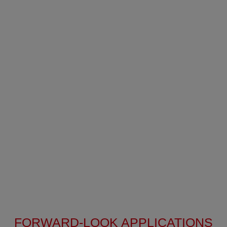
01
04
/
广州增城生产基地
新莱福广州增城生产基地，面积50,000㎡（二期规划110,000
㎡ ） 。专注宽幅柔性磁体、复合功能材料以及新型稀土永
磁材料生产。
前瞻应用
FORWARD-LOOK APPLICATIONS