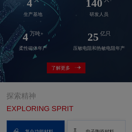
4
140
生产基地
研发人员
万吨+
亿只
4
25
柔性磁体年产
压敏电阻和热敏电阻年产
了解更多
探索精神
EXPLORING SPRIT
复合功能材料
电子陶瓷材料