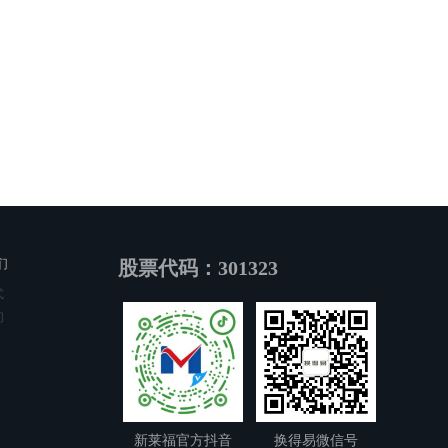
们
股票代码：301323
式
们
新莱福官方抖音
换得易微信号