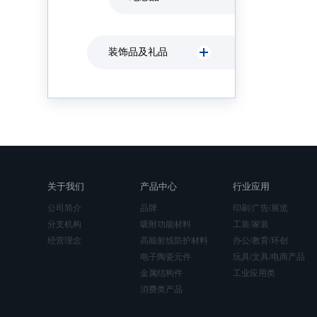
装饰品及礼品
关于我们
产品中心
行业应用
公司简介
品牌
印刷/广告/展览
分支机构
吸附功能材料
工装/家装
经营理念
高能射线防护材料
办公/教育/环创
电子陶瓷元件
玩具/文具/电商产品
金属结构件
工业应用类
消费类产品